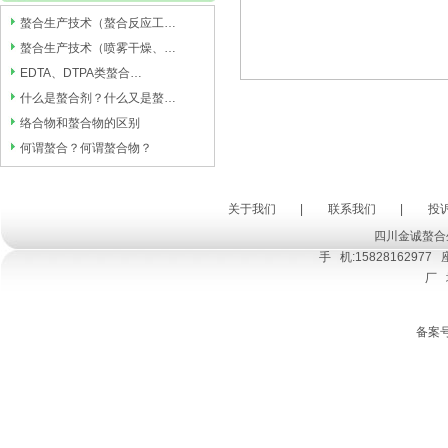
螯合生产技术（螯合反应工…
螯合生产技术（喷雾干燥、…
EDTA、DTPA类螯合…
什么是螯合剂？什么又是螯…
络合物和螯合物的区别
何谓螯合？何谓螯合物？
关于我们
|
联系我们
|
投
四川金诚螯合
手 机:15828162977 座
厂
备案