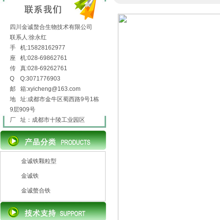
四川金诚螯合生物技术有限公司
联系人:徐永红
手 机:15828162977
座 机:028-69862761
传 真:028-69262761
Q Q:3071776903
邮 箱:xyicheng@163.com
地 址:成都市金牛区蜀西路9号1栋
9层909号
厂 址：成都市十陵工业园区
金诚铁颗粒型
金诚铁
金诚螫合铁