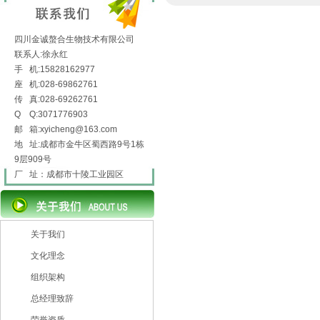
四川金诚螯合生物技术有限公司
联系人:徐永红
手 机:15828162977
座 机:028-69862761
传 真:028-69262761
Q Q:3071776903
邮 箱:xyicheng@163.com
地 址:成都市金牛区蜀西路9号1栋
9层909号
厂 址：成都市十陵工业园区
关于我们
文化理念
组织架构
总经理致辞