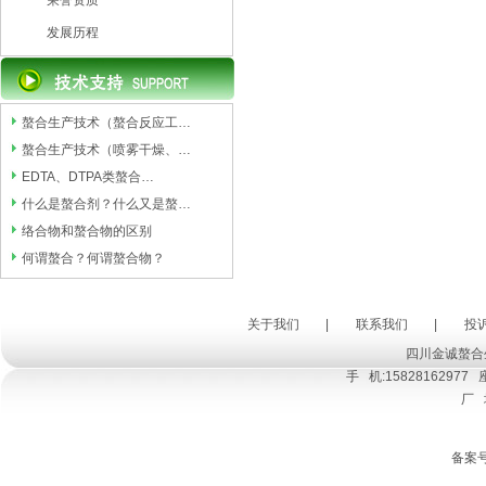
荣誉资质
发展历程
螯合生产技术（螯合反应工…
螯合生产技术（喷雾干燥、…
EDTA、DTPA类螯合…
什么是螯合剂？什么又是螯…
络合物和螯合物的区别
何谓螯合？何谓螯合物？
关于我们
|
联系我们
|
投
四川金诚螯合
手 机:15828162977 座
厂
备案