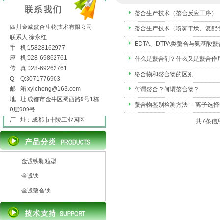
螯合生产技术（螯合反应工序）
四川金诚螯合生物技术有限公司
螯合生产技术（喷雾干燥、复配
联系人:徐永红
EDTA、DTPA类螯合与氨基酸
手 机:15828162977
座 机:028-69862761
什么是螯合剂？什么又是螯合作
传 真:028-69262761
络合物和螯合物的区别
Q Q:3071776903
邮 箱:xyicheng@163.com
何谓螯合？何谓螯合物？
地 址:成都市金牛区蜀西路9号1栋
螯合物鉴别检测方法-—离子选择
9层909号
厂 址：成都市十陵工业园区
共7条信息
金诚铁颗粒型
金诚铁
金诚螫合铁