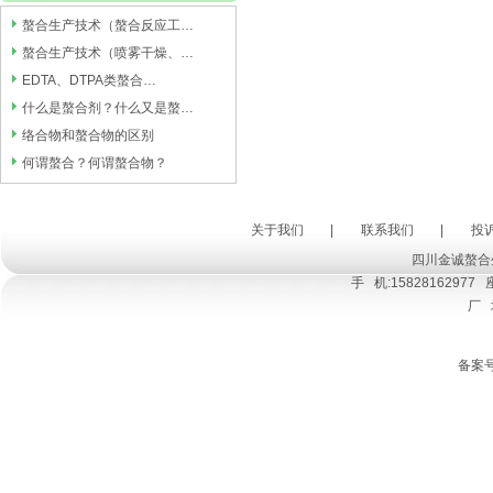
螯合生产技术（螯合反应工…
螯合生产技术（喷雾干燥、…
EDTA、DTPA类螯合…
什么是螯合剂？什么又是螯…
络合物和螯合物的区别
何谓螯合？何谓螯合物？
关于我们
|
联系我们
|
投
四川金诚螯合
手 机:15828162977 座
厂
备案