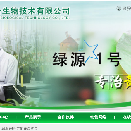
中心
产品展示
合作伙伴
销售网络
在线
|
|
|
|
您现在的位置:在线留言