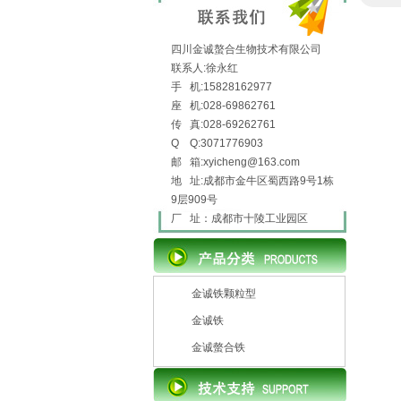
四川金诚螯合生物技术有限公司
联系人:徐永红
手 机:15828162977
座 机:028-69862761
传 真:028-69262761
Q Q:3071776903
邮 箱:xyicheng@163.com
地 址:成都市金牛区蜀西路9号1栋
9层909号
厂 址：成都市十陵工业园区
金诚铁颗粒型
金诚铁
金诚螫合铁