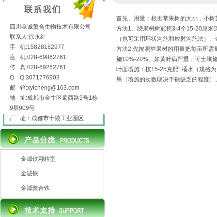
首先、用量：根据苹果树的大小，小树苗3-1
四川金诚螯合生物技术有限公司
方法1、绕果树树冠挖3-4个15-20
联系人:徐永红
（也可采用环状沟施和放射沟施法）。金
手 机:15828162977
方法2.先按照苹果树的用量把每亩所
座 机:028-69862761
施10%-20%。如黄叶病严重，可土
传 真:028-69262761
叶面喷施：按15-25克配1桶水（规格
Q Q:3071776903
果（喷施的次数取决于铁缺乏的程度）
邮 箱:xyicheng@163.com
地 址:成都市金牛区蜀西路9号1栋
9层909号
厂 址：成都市十陵工业园区
金诚铁颗粒型
金诚铁
金诚螫合铁