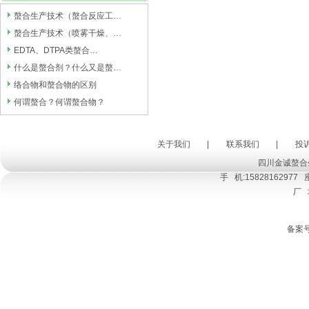
螯合生产技术（螯合反应工…
螯合生产技术（喷雾干燥、…
EDTA、DTPA类螯合…
什么是螯合剂？什么又是螯…
络合物和螯合物的区别
何谓螯合？何谓螯合物？
关于我们
|
联系我们
|
投
四川金诚螯合
手 机:15828162977 座
厂
备案