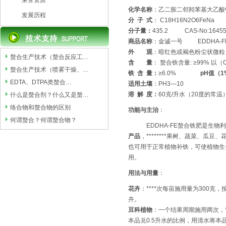
荣誉资质
化学名称
：乙二胺二邻羟苯基大乙酸铁钠 
发展历程
分 子 式
： C18H16N2O6FeNa
分子量：
435.2 CAS-No:1
商品名称
：金诚一号 EDDHA-F
外 观
：暗红色或褐色粉尘状
螯合生产技术（螯合反应工…
含 量
： 螯合铁含量: ≥99% 以（
螯合生产技术（喷雾干燥、…
铁 含 量：
≥6.0%
pH值（
EDTA、DTPA类螯合…
适用土壤
：PH3—10
溶 解 度：
60克/升水（20度的常温） 
什么是螯合剂？什么又是螯…
络合物和螯合物的区别
功能与主治
：
何谓螯合？何谓螯合物？
EDDHA-FE螯合铁肥是生物利用
产品
，********果树、蔬菜、瓜豆
也可用于正常植物补铁，可使植物生
用。
用法与用量
：
花卉
：****次每亩施用量为300克
卉
豆科植物
：一个结果周期施用两次，**
本品兑0.5升水的比例，用清水将本