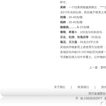
即可
果树
：一个结果周期施用两次，****
兑0.5升水的比例，然后施于根系土
柑橘
：20-40克/棵
桃树
：20-40克/棵
猕猴桃………5
-15克/棵
葡萄、草莓
等：100克/100米排沟
百合、杜鹃、玫瑰花等
：50克/丛
菊花、天兰葵
：50克/10平方米
其他农作物参照上述使用方法使用，
直地区向内收10-15CM处挖沟浇灌
号溶解后倒入坑中并覆土。让作物的
上一篇：暂时
关于我们
|
联系我们
|
投
四川金诚螯合
手 机:15828162977 座
厂